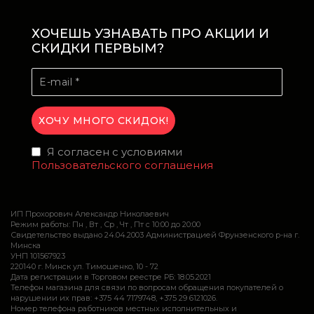
ХОЧЕШЬ УЗНАВАТЬ ПРО АКЦИИ И
СКИДКИ ПЕРВЫМ?
Я согласен с условиями
Пользовательского соглашения
ИП Прохорович Александр Николаевич
Режим работы: Пн , Вт , Ср , Чт , Пт c 10:00 до 20:00
Свидетельство выдано 24.04.2003 Администрацией Фрунзенского р-на г.
Минска
УНП 101567923
220140 г. Минск ул. Тимошенко, 10 - 72
Дата регистрации в Торговом реестре РБ: 18.05.2021
Телефон магазина для связи по вопросам обращения покупателей о
нарушении их прав: +375 44 7179748, +375 29 6121026.
Номер телефона работников местных исполнительных и