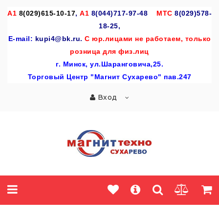
A
1
8(029)615-10-17
,
А1
8(044)717-97-48
МТС
8(029)578-
18-25,
E-mail:
kupi4@bk.ru.
С юр.лицами не работаем, только
розница для физ.лиц
г
. Минск, ул.Шаранговича,25.
Торговый Центр "Магнит Сухарево" пав.247
Вход