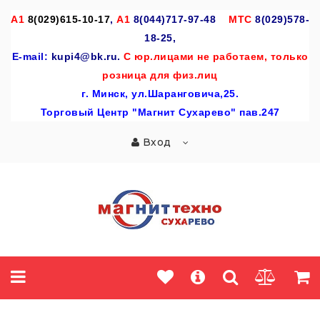
A
1
8(029)615-10-17
,
А1
8(044)717-97-48
МТС
8(029)578-
18-25,
E-mail:
kupi4@bk.ru.
С юр.лицами не работаем, только
розница для физ.лиц
г
. Минск, ул.Шаранговича,25.
Торговый Центр "Магнит Сухарево" пав.247
Вход