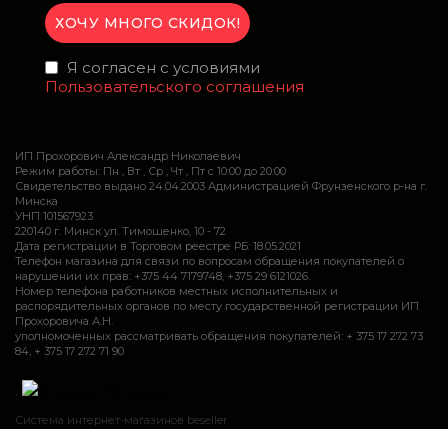
Я согласен с условиями
Пользовательского соглашения
ИП Прохорович Александр Николаевич
Режим работы: Пн , Вт , Ср , Чт , Пт c 10:00 до 20:00
Свидетельство выдано 24.04.2003 Администрацией Фрунзенского р-на г.
Минска
УНП 101567923
220140 г. Минск ул. Тимошенко, 10 - 72
Дата регистрации в Торговом реестре РБ: 18.05.2021
Телефон магазина для связи по вопросам обращения покупателей о
нарушении их прав: +375 44 7179748, +375 29 6121026.
Номер телефона работников местных исполнительных и
распорядительных органов по месту государственной регистрации ИП
Прохоровича А.Н.
уполномоченных рассматривать обращения покупателей: + 375 17 272 73
84, + 375 17 272 71 90
.
Система интернет-магазинов beseller
Закажите звонок и мы Вам сами перезвоним