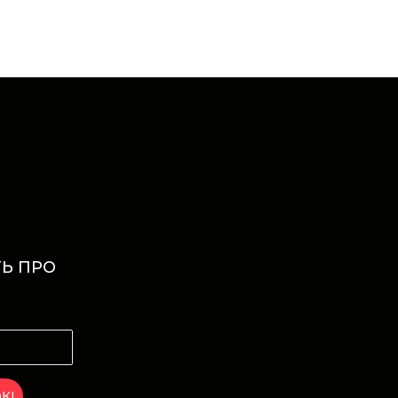
Ь ПРО
И