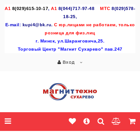
A
1
8(029)615-10-17
,
А1
8(044)717-97-48
МТС
8(029)578-
18-25,
E-mail:
kupi4@bk.ru.
С юр.лицами не работаем, только
розница для физ.лиц
г
. Минск, ул.Шаранговича,25.
Торговый Центр "Магнит Сухарево" пав.247
Вход