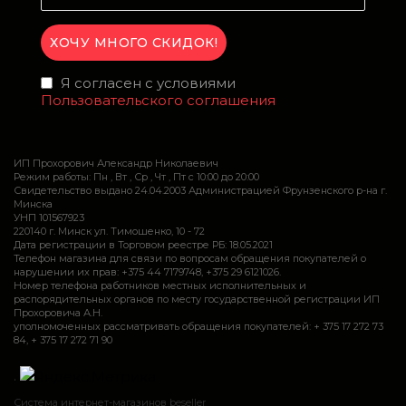
Я согласен с условиями
Пользовательского соглашения
ИП Прохорович Александр Николаевич
Режим работы: Пн , Вт , Ср , Чт , Пт c 10:00 до 20:00
Свидетельство выдано 24.04.2003 Администрацией Фрунзенского р-на г.
Минска
УНП 101567923
220140 г. Минск ул. Тимошенко, 10 - 72
Дата регистрации в Торговом реестре РБ: 18.05.2021
Телефон магазина для связи по вопросам обращения покупателей о
нарушении их прав: +375 44 7179748, +375 29 6121026.
Номер телефона работников местных исполнительных и
распорядительных органов по месту государственной регистрации ИП
Прохоровича А.Н.
уполномоченных рассматривать обращения покупателей: + 375 17 272 73
84, + 375 17 272 71 90
.
Система интернет-магазинов beseller