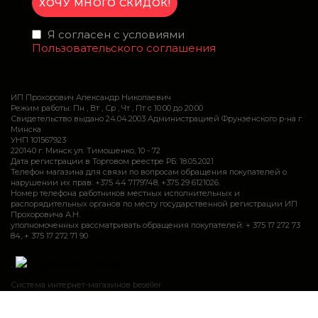
Я согласен с условиями
Пользовательского соглашения
ИП Прохорович Александр Николаевич
Режим работы: Пн , Вт , Ср , Чт , Пт c 10:00 до 20:00
Свидетельство выдано 24.04.2003 Администрацией Фрунзенского р-на г.
Минска
УНП 101567923
220140 г. Минск ул. Тимошенко, 10 - 72
Дата регистрации в Торговом реестре РБ: 18.05.2021
Телефон магазина для связи по вопросам обращения покупателей о
нарушении их прав: +375 44 7179748, +375 29 6121026.
Номер телефона работников местных исполнительных и
распорядительных органов по месту государственной регистрации ИП
Прохоровича А.Н.
уполномоченных рассматривать обращения покупателей: + 375 17 272 73
84, + 375 17 272 71 90
.
Система интернет-магазинов beseller
Закажите звонок и мы Вам сами перезвоним