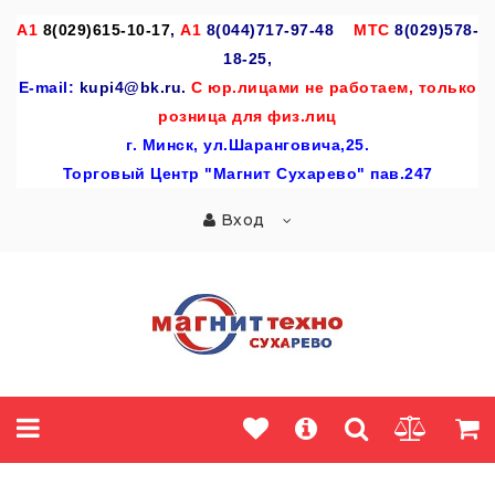
A
1
8(029)615-10-17
,
А1
8(044)717-97-48
МТС
8(029)578-
18-25,
E-mail:
kupi4@bk.ru.
С юр.лицами не работаем, только
розница для физ.лиц
г
. Минск, ул.Шаранговича,25.
Торговый Центр "Магнит Сухарево" пав.247
Вход