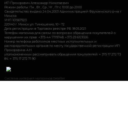
ИП Прохорович Александр Николаевич
Режим работы: Пн , Вт , Ср , Чт , Пт c 10:00 до 20:00
Свидетельство выдано 24.04.2003 Администрацией Фрунзенского р-на г.
Минска
УНП 101567923
220140 г. Минск ул. Тимошенко, 10 - 72
Дата регистрации в Торговом реестре РБ: 18.05.2021
Телефон магазина для связи по вопросам обращения покупателей о
нарушении их прав: +375 44 7179748, +375 29 6121026.
Номер телефона работников местных исполнительных и
распорядительных органов по месту государственной регистрации ИП
Прохоровича А.Н.
уполномоченных рассматривать обращения покупателей: + 375 17 272 73
84, + 375 17 272 71 90
.
Система интернет-магазинов beseller
Закажите звонок и мы Вам сами перезвоним
Контактный телефон
Ваше имя
Комментарий