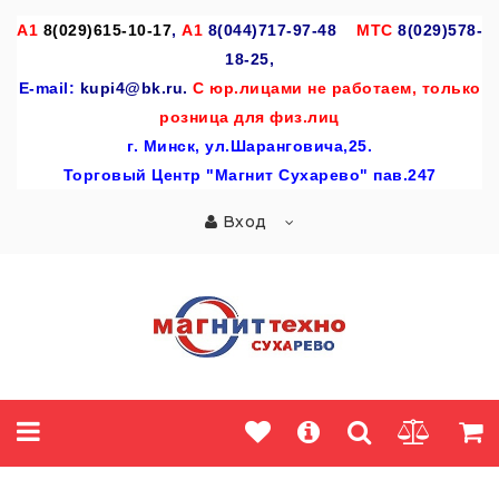
A
1
8(029)615-10-17
,
А1
8(044)717-97-48
МТС
8(029)578-
18-25,
E-mail:
kupi4@bk.ru.
С юр.лицами не работаем, только
розница для физ.лиц
г
. Минск, ул.Шаранговича,25.
Торговый Центр "Магнит Сухарево" пав.247
Вход