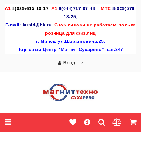
A
1
8(029)615-10-17
,
А1
8(044)717-97-48
МТС
8(029)578-
18-25,
E-mail:
kupi4@bk.ru.
С юр.лицами не работаем, только
розница для физ.лиц
г
. Минск, ул.Шаранговича,25.
Торговый Центр "Магнит Сухарево" пав.247
Вход