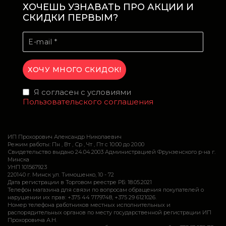
ХОЧЕШЬ УЗНАВАТЬ ПРО АКЦИИ И
СКИДКИ ПЕРВЫМ?
Я согласен с условиями
Пользовательского соглашения
ИП Прохорович Александр Николаевич
Режим работы: Пн , Вт , Ср , Чт , Пт c 10:00 до 20:00
Свидетельство выдано 24.04.2003 Администрацией Фрунзенского р-на г.
Минска
УНП 101567923
220140 г. Минск ул. Тимошенко, 10 - 72
Дата регистрации в Торговом реестре РБ: 18.05.2021
Телефон магазина для связи по вопросам обращения покупателей о
нарушении их прав: +375 44 7179748, +375 29 6121026.
Номер телефона работников местных исполнительных и
распорядительных органов по месту государственной регистрации ИП
Прохоровича А.Н.