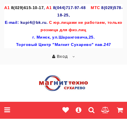
A
1
8(029)615-10-17
,
А1
8(044)717-97-48
МТС
8(029)578-
18-25,
E-mail:
kupi4@bk.ru.
С юр.лицами не работаем, только
розница для физ.лиц
г
. Минск, ул.Шаранговича,25.
Торговый Центр "Магнит Сухарево" пав.247
Вход