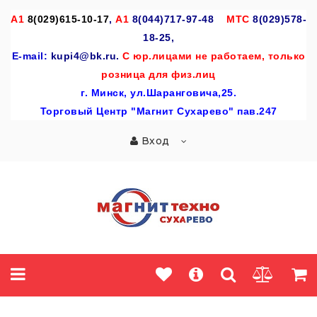
A
1
8(029)615-10-17
,
А1
8(044)717-97-48
МТС
8(029)578-
18-25,
E-mail:
kupi4@bk.ru.
С юр.лицами не работаем, только
розница для физ.лиц
г
. Минск, ул.Шаранговича,25.
Торговый Центр "Магнит Сухарево" пав.247
Вход