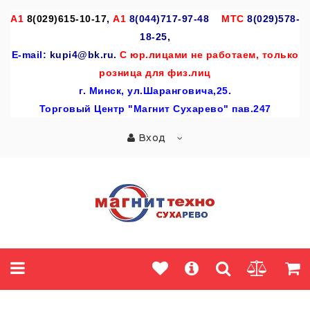
A
1
8(029)615-10-17
,
А1
8(044)717-97-48
МТС
8(029)578-
18-25,
E-mail:
kupi4@bk.ru.
С юр.лицами не работаем, только
розница для физ.лиц
г
. Минск, ул.Шаранговича,25.
Торговый Центр "Магнит Сухарево" пав.247
Вход