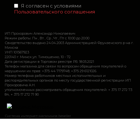
Я согласен с условиями
Пользовательского соглашения
ИП Прохорович Александр Николаевич
Режим работы: Пн , Вт , Ср , Чт , Пт c 10:00 до 20:00
Свидетельство выдано 24.04.2003 Администрацией Фрунзенского р-на г.
Минска
УНП 101567923
220140 г. Минск ул. Тимошенко, 10 - 72
Дата регистрации в Торговом реестре РБ: 18.05.2021
Телефон магазина для связи по вопросам обращения покупателей о
нарушении их прав: +375 44 7179748, +375 29 6121026.
Номер телефона работников местных исполнительных и
распорядительных органов по месту государственной регистрации ИП
Прохоровича А.Н.
уполномоченных рассматривать обращения покупателей: + 375 17 272 73
84, + 375 17 272 71 90
.
Система интернет-магазинов beseller
Закажите звонок и мы Вам сами перезвоним
Контактный телефон