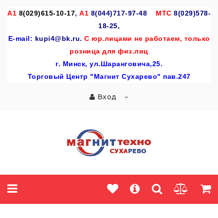
A
1
8(029)615-10-17
,
А1
8(044)717-97-48
МТС
8(029)578-
18-25,
E-mail:
kupi4@bk.ru.
С юр.лицами не работаем, только
розница для физ.лиц
г
. Минск, ул.Шаранговича,25.
Торговый Центр "Магнит Сухарево" пав.247
Вход