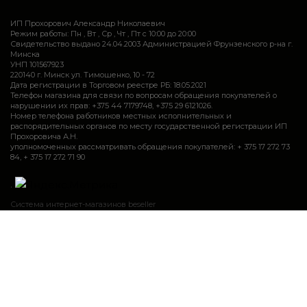
ИП Прохорович Александр Николаевич
Режим работы: Пн , Вт , Ср , Чт , Пт c 10:00 до 20:00
Свидетельство выдано 24.04.2003 Администрацией Фрунзенского р-на г.
Минска
УНП 101567923
220140 г. Минск ул. Тимошенко, 10 - 72
Дата регистрации в Торговом реестре РБ: 18.05.2021
Телефон магазина для связи по вопросам обращения покупателей о
нарушении их прав: +375 44 7179748, +375 29 6121026.
Номер телефона работников местных исполнительных и
распорядительных органов по месту государственной регистрации ИП
Прохоровича А.Н.
уполномоченных рассматривать обращения покупателей: + 375 17 272 73
84, + 375 17 272 71 90
.
Система интернет-магазинов beseller
Закажите звонок и мы Вам сами перезвоним
Контактный телефон
Ваше имя