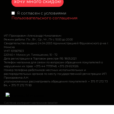
Я согласен с условиями
Пользовательского соглашения
ИП Прохорович Александр Николаевич
Режим работы: Пн , Вт , Ср , Чт , Пт c 10:00 до 20:00
Свидетельство выдано 24.04.2003 Администрацией Фрунзенского р-на г.
Минска
УНП 101567923
220140 г. Минск ул. Тимошенко, 10 - 72
Дата регистрации в Торговом реестре РБ: 18.05.2021
Телефон магазина для связи по вопросам обращения покупателей о
нарушении их прав: +375 44 7179748, +375 29 6121026.
Номер телефона работников местных исполнительных и
распорядительных органов по месту государственной регистрации ИП
Прохоровича А.Н.
уполномоченных рассматривать обращения покупателей: + 375 17 272 73
84, + 375 17 272 71 90
.
Система интернет-магазинов beseller
Закажите звонок и мы Вам сами перезвоним