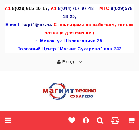
A
1
8(029)615-10-17
,
А1
8(044)717-97-48
МТС
8(029)578-
18-25,
E-mail:
kupi4@bk.ru.
С юр.лицами не работаем, только
розница для физ.лиц
г
. Минск, ул.Шаранговича,25.
Торговый Центр "Магнит Сухарево" пав.247
Вход