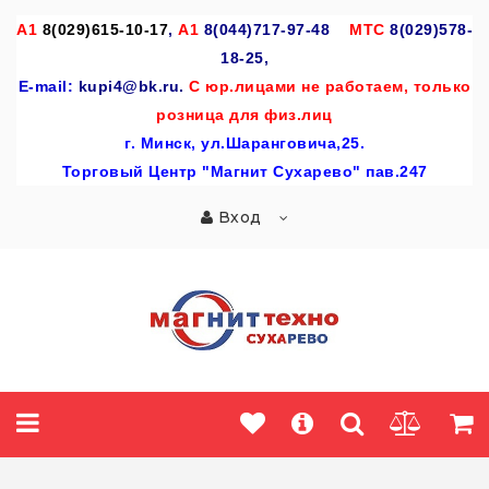
A
1
8(029)615-10-17
,
А1
8(044)717-97-48
МТС
8(029)578-
18-25,
E-mail:
kupi4@bk.ru.
С юр.лицами не работаем, только
розница для физ.лиц
г
. Минск, ул.Шаранговича,25.
Торговый Центр "Магнит Сухарево" пав.247
Вход